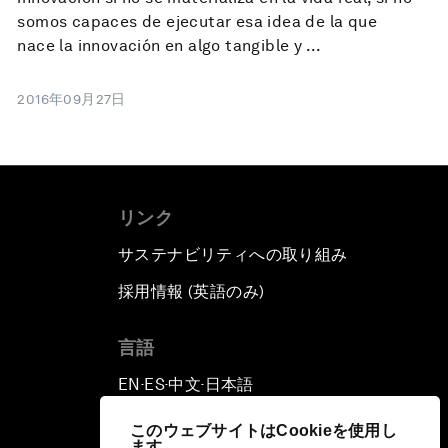
somos capaces de ejecutar esa idea de la que
nace la innovación en algo tangible y ...
2016年09月27日
リンク
サステナビリティへの取り組み
採用情報 (英語のみ)
て
言語
EN
ES
中文
日本語
▪
▪
▪
このウェブサイトはCookieを使用し
ます