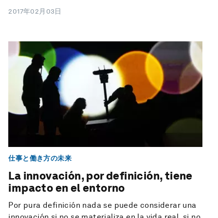
2017年02月03日
仕事と働き方の未来
La innovación, por definición, tiene
impacto en el entorno
Por pura definición nada se puede considerar una
innovación si no se materializa en la vida real, si no