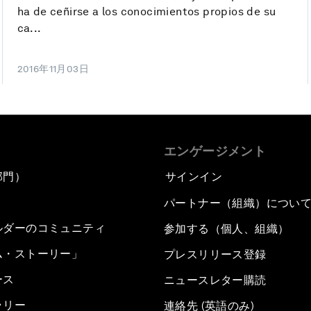
ha de ceñirse a los conocimientos propios de su
ca...
2016年11月03日
エンゲージメント
部門）
サインイン
パートナー（組織）につい
ルダーのコミュニティ
参加する（個人、組織）
ム・ストーリー」
プレスリリース登録
ース
ニュースレター購読
ラリー
連絡先 (英語のみ)