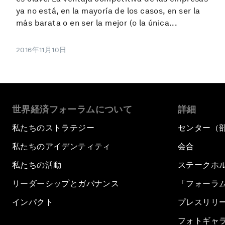
ya no está, en la mayoría de los casos, en ser la
más barata o en ser la mejor (o la única...
2016年11月10日
世界経済フォーラムについて
詳細
私たちのストラテジー
センター（
私たちのアイデンティティ
会合
私たちの活動
ステークホ
リーダーシップとガバナンス
「フォーラ
インパクト
プレスリリ
フォトギャ