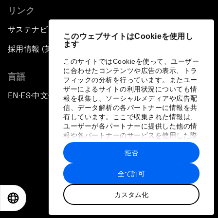
リンク
サステナビリティへの取り組み
このウェブサイトはCookieを使用し
ます
採用情報 (英語のみ)
このサイトではCookieを使って、ユーザー
に合わせたコンテンツや広告の表示、トラ
言語
フィックの分析を行っています。またユー
ザーによるサイトの利用状況についても情
EN
ES
中文
日本語
▪
▪
▪
報を収集し、ソーシャルメディアや広告配
信、データ解析の各パートナーに情報を共
有しています。ここで収集された情報は、
ユーザーが各パートナーに提供した他の情
報や各パートナーのサービスを使用した際
に収集された情報と組み合わされ、各パー
拒否
トナーによって使用されることがありま
プライバシーポリシーと利用規約
す。
全て許可
サイトマップ
カスタム化
©
2026
世界経済フォーラム
EN
ES
中文
日本語