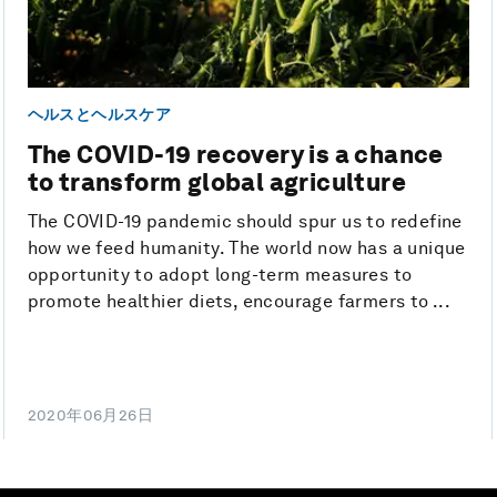
ヘルスとヘルスケア
The COVID-19 recovery is a chance
to transform global agriculture
The COVID-19 pandemic should spur us to redefine
how we feed humanity. The world now has a unique
opportunity to adopt long-term measures to
promote healthier diets, encourage farmers to ...
2020年06月26日