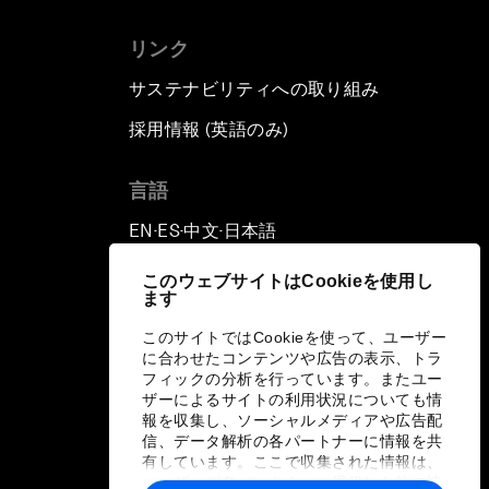
リンク
サステナビリティへの取り組み
採用情報 (英語のみ)
て
言語
EN
ES
中文
日本語
▪
▪
▪
このウェブサイトはCookieを使用し
ます
このサイトではCookieを使って、ユーザー
に合わせたコンテンツや広告の表示、トラ
フィックの分析を行っています。またユー
ザーによるサイトの利用状況についても情
報を収集し、ソーシャルメディアや広告配
信、データ解析の各パートナーに情報を共
有しています。ここで収集された情報は、
ユーザーが各パートナーに提供した他の情