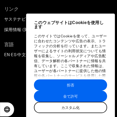
リンク
サステナビリティへの取り組み
このウェブサイトはCookieを使用し
ます
採用情報 (英語のみ)
このサイトではCookieを使って、ユーザー
に合わせたコンテンツや広告の表示、トラ
言語
フィックの分析を行っています。またユー
ザーによるサイトの利用状況についても情
EN
ES
中文
日本語
▪
▪
▪
報を収集し、ソーシャルメディアや広告配
信、データ解析の各パートナーに情報を共
有しています。ここで収集された情報は、
ユーザーが各パートナーに提供した他の情
報や各パートナーのサービスを使用した際
に収集された情報と組み合わされ、各パー
拒否
トナーによって使用されることがありま
プライバシーポリシーと利用規約
す。
全て許可
サイトマップ
カスタム化
©
2026
世界経済フォーラム
EN
ES
中文
日本語