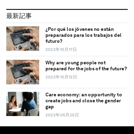
最新記事
¿Por qué los jóvenes no están
preparados para los trabajos del
futuro?
2022年10月17日
Why are young people not
prepared for the jobs of the future?
2022年10月12日
Care economy: an opportunity to
create jobs and close the gender
gap
2022年05月25日