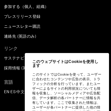
参加する（個人、組織）
プレスリリース登録
ニュースレター購読
連絡先 (英語のみ)
リンク
サステナビリティへの取り組み
このウェブサイトはCookieを使用し
ます
採用情報 (英語のみ)
このサイトではCookieを使って、ユーザー
に合わせたコンテンツや広告の表示、トラ
言語
フィックの分析を行っています。またユー
ザーによるサイトの利用状況についても情
EN
ES
中文
日本語
▪
▪
▪
報を収集し、ソーシャルメディアや広告配
信、データ解析の各パートナーに情報を共
有しています。ここで収集された情報は、
ユーザーが各パートナーに提供した他の情