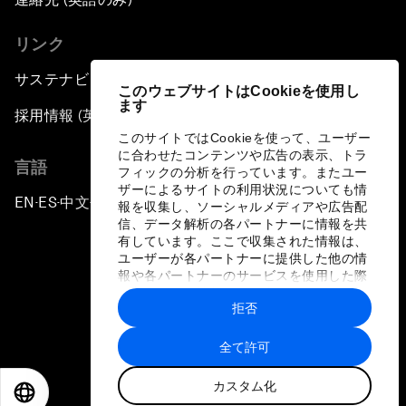
リンク
サステナビリティへの取り組み
このウェブサイトはCookieを使用し
ます
採用情報 (英語のみ)
このサイトではCookieを使って、ユーザー
に合わせたコンテンツや広告の表示、トラ
言語
フィックの分析を行っています。またユー
ザーによるサイトの利用状況についても情
EN
ES
中文
日本語
▪
▪
▪
報を収集し、ソーシャルメディアや広告配
信、データ解析の各パートナーに情報を共
有しています。ここで収集された情報は、
ユーザーが各パートナーに提供した他の情
報や各パートナーのサービスを使用した際
に収集された情報と組み合わされ、各パー
拒否
トナーによって使用されることがありま
プライバシーポリシーと利用規約
す。
全て許可
サイトマップ
カスタム化
©
2026
世界経済フォーラム
EN
ES
中文
日本語