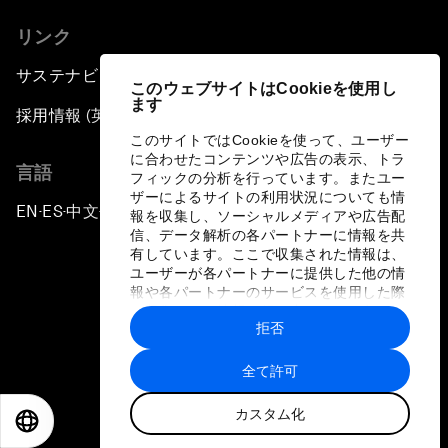
リンク
サステナビリティへの取り組み
このウェブサイトはCookieを使用し
ます
採用情報 (英語のみ)
このサイトではCookieを使って、ユーザー
に合わせたコンテンツや広告の表示、トラ
言語
フィックの分析を行っています。またユー
ザーによるサイトの利用状況についても情
EN
ES
中文
日本語
▪
▪
▪
報を収集し、ソーシャルメディアや広告配
信、データ解析の各パートナーに情報を共
有しています。ここで収集された情報は、
ユーザーが各パートナーに提供した他の情
報や各パートナーのサービスを使用した際
に収集された情報と組み合わされ、各パー
拒否
トナーによって使用されることがありま
プライバシーポリシーと利用規約
す。
全て許可
サイトマップ
カスタム化
©
2026
世界経済フォーラム
EN
ES
中文
日本語