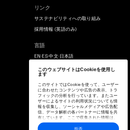
リンク
サステナビリティへの取り組み
採用情報 (英語のみ)
て
言語
EN
ES
中文
日本語
▪
▪
▪
このウェブサイトはCookieを使用し
ます
このサイトではCookieを使って、ユーザー
に合わせたコンテンツや広告の表示、トラ
フィックの分析を行っています。またユー
ザーによるサイトの利用状況についても情
報を収集し、ソーシャルメディアや広告配
信、データ解析の各パートナーに情報を共
有しています。ここで収集された情報は、
ユーザーが各パートナーに提供した他の情
報や各パートナーのサービスを使用した際
拒否