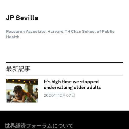
JP Sevilla
Research Associate, Harvard TH Chan School of Public
Health
最新記事
It’s high time we stopped
undervaluing older adults
2020年12月07日
世界経済フォーラムについて