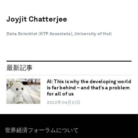
Joyjit Chatterjee
Data Scientist (KTP Associate), University of Hull
最新記事
AI: This is why the developing world
is far behind – and that’s a problem
for all of us
2022年04月21日
世界経済フォーラムについて