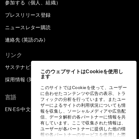
参加する（個人、組織）
プレスリリース登録
ニュースレター購読
連絡先 (英語のみ)
リンク
サステナビリティへの取り組み
このウェブサイトはCookieを使用し
ます
採用情報 (英語のみ)
このサイトではCookieを使って、ユーザー
に合わせたコンテンツや広告の表示、トラ
言語
フィックの分析を行っています。またユー
ザーによるサイトの利用状況についても情
EN
ES
中文
日本語
▪
▪
▪
報を収集し、ソーシャルメディアや広告配
信、データ解析の各パートナーに情報を共
有しています。ここで収集された情報は、
ユーザーが各パートナーに提供した他の情
報や各パートナーのサービスを使用した際