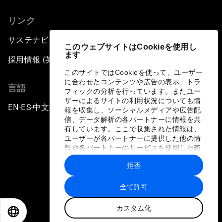
リンク
サステナビリティへの取り組み
このウェブサイトはCookieを使用し
ます
採用情報 (英語のみ)
このサイトではCookieを使って、ユーザー
に合わせたコンテンツや広告の表示、トラ
言語
フィックの分析を行っています。またユー
ザーによるサイトの利用状況についても情
EN
ES
中文
日本語
▪
▪
▪
報を収集し、ソーシャルメディアや広告配
信、データ解析の各パートナーに情報を共
有しています。ここで収集された情報は、
ユーザーが各パートナーに提供した他の情
報や各パートナーのサービスを使用した際
に収集された情報と組み合わされ、各パー
拒否
トナーによって使用されることがありま
プライバシーポリシーと利用規約
す。
全て許可
サイトマップ
カスタム化
©
2026
世界経済フォーラム
EN
ES
中文
日本語