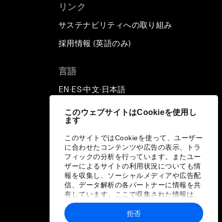
リンク
サステナビリティへの取り組み
採用情報 (英語のみ)
て
言語
EN
ES
中文
日本語
▪
▪
▪
このウェブサイトはCookieを使用し
ます
このサイトではCookieを使って、ユーザー
に合わせたコンテンツや広告の表示、トラ
フィックの分析を行っています。またユー
ザーによるサイトの利用状況についても情
報を収集し、ソーシャルメディアや広告配
信、データ解析の各パートナーに情報を共
有しています。ここで収集された情報は、
ユーザーが各パートナーに提供した他の情
報や各パートナーのサービスを使用した際
拒否