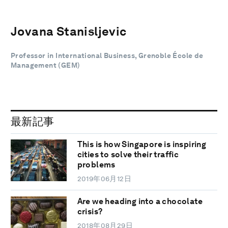
Jovana Stanisljevic
Professor in International Business, Grenoble École de
Management (GEM)
最新記事
This is how Singapore is inspiring
cities to solve their traffic
problems
2019年06月12日
Are we heading into a chocolate
crisis?
2018年08月29日