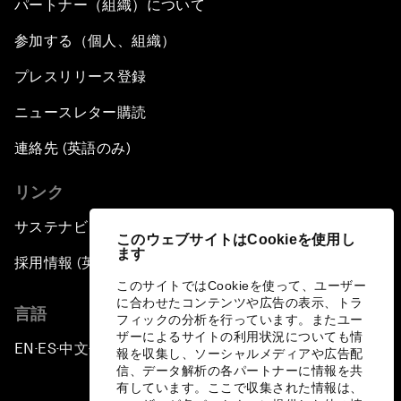
パートナー（組織）について
参加する（個人、組織）
プレスリリース登録
ニュースレター購読
連絡先 (英語のみ)
リンク
サステナビリティへの取り組み
このウェブサイトはCookieを使用し
ます
採用情報 (英語のみ)
このサイトではCookieを使って、ユーザー
に合わせたコンテンツや広告の表示、トラ
言語
フィックの分析を行っています。またユー
ザーによるサイトの利用状況についても情
EN
ES
中文
日本語
▪
▪
▪
報を収集し、ソーシャルメディアや広告配
信、データ解析の各パートナーに情報を共
有しています。ここで収集された情報は、