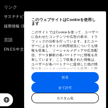
リンク
サステナビリティへの取り組み
このウェブサイトはCookieを使用し
ます
採用情報 (英語のみ)
このサイトではCookieを使って、ユーザー
に合わせたコンテンツや広告の表示、トラ
言語
フィックの分析を行っています。またユー
ザーによるサイトの利用状況についても情
EN
ES
中文
日本語
▪
▪
▪
報を収集し、ソーシャルメディアや広告配
信、データ解析の各パートナーに情報を共
有しています。ここで収集された情報は、
ユーザーが各パートナーに提供した他の情
報や各パートナーのサービスを使用した際
に収集された情報と組み合わされ、各パー
拒否
トナーによって使用されることがありま
プライバシーポリシーと利用規約
す。
全て許可
サイトマップ
カスタム化
©
2026
世界経済フォーラム
EN
ES
中文
日本語