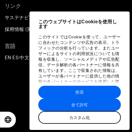
リンク
サステナビリティへの取り組み
このウェブサイトはCookieを使用し
ます
採用情報 (英語のみ)
このサイトではCookieを使って、ユーザー
に合わせたコンテンツや広告の表示、トラ
言語
フィックの分析を行っています。またユー
ザーによるサイトの利用状況についても情
EN
ES
中文
日本語
▪
▪
▪
報を収集し、ソーシャルメディアや広告配
信、データ解析の各パートナーに情報を共
有しています。ここで収集された情報は、
ユーザーが各パートナーに提供した他の情
報や各パートナーのサービスを使用した際
に収集された情報と組み合わされ、各パー
拒否
トナーによって使用されることがありま
プライバシーポリシーと利用規約
す。
全て許可
サイトマップ
カスタム化
©
2026
世界経済フォーラム
EN
ES
中文
日本語