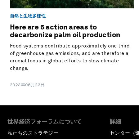
自然と生物多様性
Here are 5 action areas to
decarbonize palm oil production
Food systems contribute approximately one third
of greenhouse gas emissions, and are therefore a
crucial focus in global efforts to slow climate
change.
2023年06月23日
世界経済フォーラムについて
詳細
私たちのストラテジー
センター（