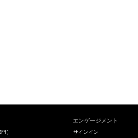
エンゲージメント
部門）
サインイン