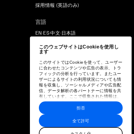
採用情報 (英語のみ)
て
言語
EN
ES
中文
日本語
▪
▪
▪
このウェブサイトはCookieを使用し
ます
このサイトではCookieを使って、ユーザー
に合わせたコンテンツや広告の表示、トラ
フィックの分析を行っています。またユー
ザーによるサイトの利用状況についても情
報を収集し、ソーシャルメディアや広告配
信、データ解析の各パートナーに情報を共
有しています。ここで収集された情報は、
ユーザーが各パートナーに提供した他の情
報や各パートナーのサービスを使用した際
拒否
に収集された情報と組み合わされ、各パー
トナーによって使用されることがありま
全て許可
す。
カスタム化