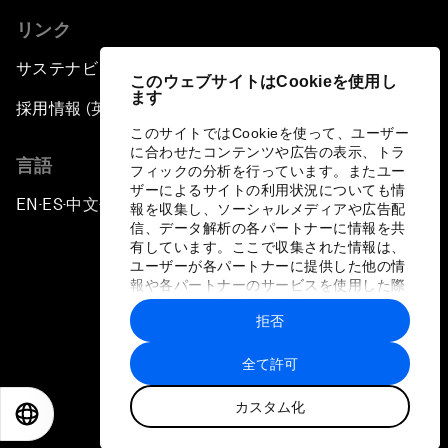
リンク
サステナビリティへの取り組み
このウェブサイトはCookieを使用し
ます
採用情報 (英語のみ)
このサイトではCookieを使って、ユーザー
に合わせたコンテンツや広告の表示、トラ
言語
フィックの分析を行っています。またユー
ザーによるサイトの利用状況についても情
EN
ES
中文
日本語
▪
▪
▪
報を収集し、ソーシャルメディアや広告配
信、データ解析の各パートナーに情報を共
有しています。ここで収集された情報は、
ユーザーが各パートナーに提供した他の情
報や各パートナーのサービスを使用した際
に収集された情報と組み合わされ、各パー
拒否
トナーによって使用されることがありま
プライバシーポリシーと利用規約
す。
全て許可
サイトマップ
カスタム化
©
2026
世界経済フォーラム
EN
ES
中文
日本語