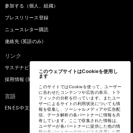
参加する（個人、組織）
プレスリリース登録
ニュースレター購読
連絡先 (英語のみ)
リンク
サステナビリティへの取り組み
このウェブサイトはCookieを使用し
ます
採用情報 (英語のみ)
このサイトではCookieを使って、ユーザー
に合わせたコンテンツや広告の表示、トラ
言語
フィックの分析を行っています。またユー
ザーによるサイトの利用状況についても情
EN
ES
中文
日本語
▪
▪
▪
報を収集し、ソーシャルメディアや広告配
信、データ解析の各パートナーに情報を共
有しています。ここで収集された情報は、
ユーザーが各パートナーに提供した他の情
報や各パートナーのサービスを使用した際