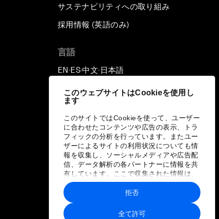
サステナビリティへの取り組み
採用情報 (英語のみ)
て
言語
EN
ES
中文
日本語
▪
▪
▪
このウェブサイトはCookieを使用し
ます
このサイトではCookieを使って、ユーザー
に合わせたコンテンツや広告の表示、トラ
フィックの分析を行っています。またユー
ザーによるサイトの利用状況についても情
報を収集し、ソーシャルメディアや広告配
信、データ解析の各パートナーに情報を共
有しています。ここで収集された情報は、
ユーザーが各パートナーに提供した他の情
報や各パートナーのサービスを使用した際
拒否
に収集された情報と組み合わされ、各パー
トナーによって使用されることがありま
全て許可