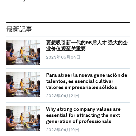
最新記事
要想吸引新一代的95后人才 强大的企
业价值观至关重要
2023年05月04日
Para atraer la nueva generación de
talentos, es esencial cultivar
valores empresariales sólidos
2023年04月21日
Why strong company values are
essential for attracting the next
generation of professionals
2023年04月19日