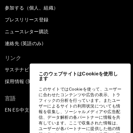
参加する（個人、組織）
プレスリリース登録
ニュースレター購読
連絡先 (英語のみ)
リンク
サステナビリティへの取り組み
このウェブサイトはCookieを使用し
ます
採用情報 (英語のみ)
このサイトではCookieを使って、ユーザー
に合わせたコンテンツや広告の表示、トラ
言語
フィックの分析を行っています。またユー
ザーによるサイトの利用状況についても情
EN
ES
中文
日本語
▪
▪
▪
報を収集し、ソーシャルメディアや広告配
信、データ解析の各パートナーに情報を共
有しています。ここで収集された情報は、
ユーザーが各パートナーに提供した他の情