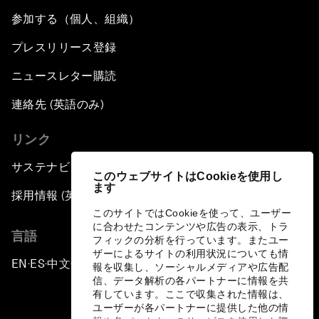
参加する（個人、組織）
プレスリリース登録
ニュースレター購読
連絡先 (英語のみ)
リンク
サステナビリティへの取り組み
このウェブサイトはCookieを使用し
ます
採用情報 (英語のみ)
このサイトではCookieを使って、ユーザー
に合わせたコンテンツや広告の表示、トラ
言語
フィックの分析を行っています。またユー
ザーによるサイトの利用状況についても情
EN
ES
中文
日本語
▪
▪
▪
報を収集し、ソーシャルメディアや広告配
信、データ解析の各パートナーに情報を共
有しています。ここで収集された情報は、
ユーザーが各パートナーに提供した他の情