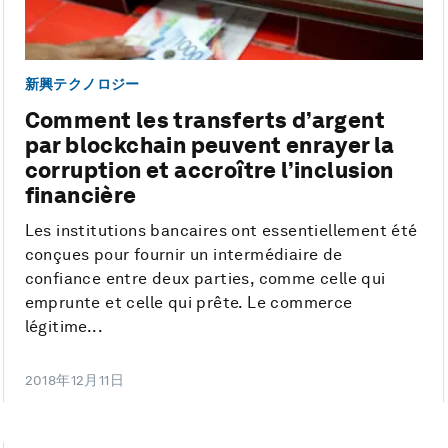
新興テクノロジー
Comment les transferts d’argent
par blockchain peuvent enrayer la
corruption et accroître l’inclusion
financière
Les institutions bancaires ont essentiellement été
conçues pour fournir un intermédiaire de
confiance entre deux parties, comme celle qui
emprunte et celle qui prête. Le commerce
légitime...
2018年12月11日