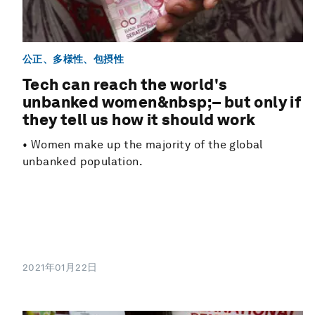
公正、多様性、包摂性
Tech can reach the world's
unbanked women&nbsp;– but only if
they tell us how it should work
• Women make up the majority of the global
unbanked population.
2021年01月22日