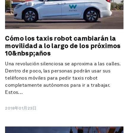
Cómo los taxis robot cambiarán la
movilidad a lo largo de los próximos
10&nbsp;años
Una revolución silenciosa se aproxima a las calles.
Dentro de poco, las personas podrán usar sus
teléfonos móviles para pedir taxis robot
completamente autónomos para ir a trabajar.
Estos...
2018年01月23日