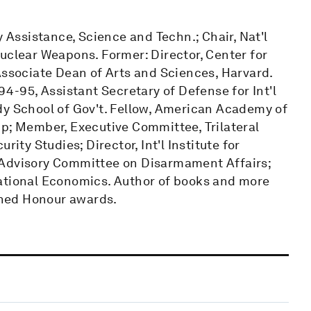
y Assistance, Science and Techn.; Chair, Nat'l
uclear Weapons. Former: Director, Center for
nd Associate Dean of Arts and Sciences, Harvard.
94-95, Assistant Secretary of Defense for Int'l
dy School of Gov't. Fellow, American Academy of
up; Member, Executive Committee, Trilateral
ity Studies; Director, Int'l Institute for
 Advisory Committee on Disarmament Affairs;
national Economics. Author of books and more
ished Honour awards.