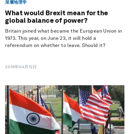
深層地理学
What would Brexit mean for the
global balance of power?
Britain joined what became the European Union in
1973. This year, on June 23, it will hold a
referendum on whether to leave. Should it?
2016年04月12日