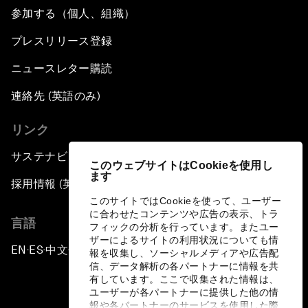
参加する（個人、組織）
プレスリリース登録
ニュースレター購読
連絡先 (英語のみ)
リンク
サステナビリティへの取り組み
このウェブサイトはCookieを使用し
ます
採用情報 (英語のみ)
このサイトではCookieを使って、ユーザー
に合わせたコンテンツや広告の表示、トラ
言語
フィックの分析を行っています。またユー
ザーによるサイトの利用状況についても情
EN
ES
中文
日本語
▪
▪
▪
報を収集し、ソーシャルメディアや広告配
信、データ解析の各パートナーに情報を共
有しています。ここで収集された情報は、
ユーザーが各パートナーに提供した他の情
報や各パートナーのサービスを使用した際