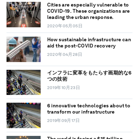
Cities are especially vulnerable to
COVID-19. These organizations are
leading the urban response.
2020年05月05日
How sustainable infrastructure can
aid the post-COVID recovery
2020年04月28日
インフラに変革をもたらす画期的な6
つの技術
2019年10月23日
6 innovative technologies about to
transform our infrastructure
2019年09月17日
The world is facing a $15 trillion