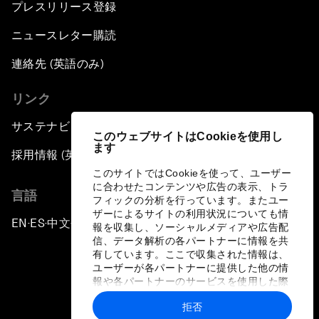
プレスリリース登録
ニュースレター購読
連絡先 (英語のみ)
リンク
サステナビリティへの取り組み
このウェブサイトはCookieを使用し
ます
採用情報 (英語のみ)
このサイトではCookieを使って、ユーザー
に合わせたコンテンツや広告の表示、トラ
言語
フィックの分析を行っています。またユー
ザーによるサイトの利用状況についても情
EN
ES
中文
日本語
▪
▪
▪
報を収集し、ソーシャルメディアや広告配
信、データ解析の各パートナーに情報を共
有しています。ここで収集された情報は、
ユーザーが各パートナーに提供した他の情
報や各パートナーのサービスを使用した際
に収集された情報と組み合わされ、各パー
拒否
トナーによって使用されることがありま