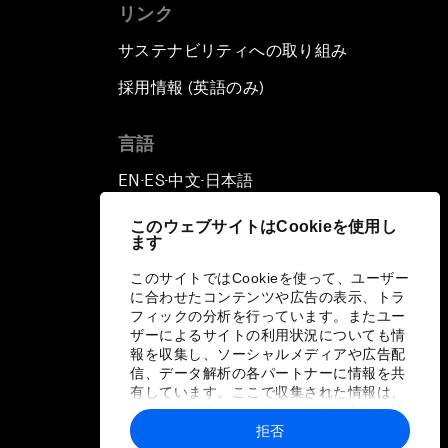
リンク
サステナビリティへの取り組み
採用情報 (英語のみ)
て
言語
EN
ES
中文
日本語
▪
▪
▪
このウェブサイトはCookieを使用し
ます
このサイトではCookieを使って、ユーザー
に合わせたコンテンツや広告の表示、トラ
フィックの分析を行っています。またユー
ザーによるサイトの利用状況についても情
報を収集し、ソーシャルメディアや広告配
信、データ解析の各パートナーに情報を共
有しています。ここで収集された情報は、
ユーザーが各パートナーに提供した他の情
報や各パートナーのサービスを使用した際
拒否