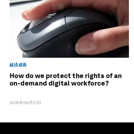
経済成長
How do we protect the rights of an
on-demand digital workforce?
2015年08月21日