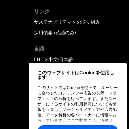
リンク
サステナビリティへの取り組み
採用情報 (英語のみ)
て
言語
EN
ES
中文
日本語
▪
▪
▪
このウェブサイトはCookieを使用し
ます
このサイトではCookieを使って、ユーザー
に合わせたコンテンツや広告の表示、トラ
フィックの分析を行っています。またユー
ザーによるサイトの利用状況についても情
報を収集し、ソーシャルメディアや広告配
信、データ解析の各パートナーに情報を共
有しています。ここで収集された情報は、
ユーザーが各パートナーに提供した他の情