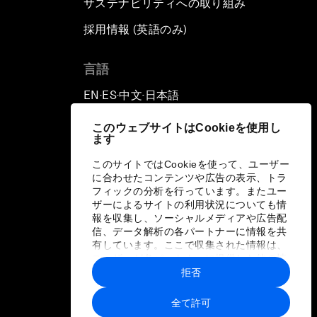
サステナビリティへの取り組み
採用情報 (英語のみ)
て
言語
EN
ES
中文
日本語
▪
▪
▪
このウェブサイトはCookieを使用し
ます
このサイトではCookieを使って、ユーザー
に合わせたコンテンツや広告の表示、トラ
フィックの分析を行っています。またユー
ザーによるサイトの利用状況についても情
報を収集し、ソーシャルメディアや広告配
信、データ解析の各パートナーに情報を共
有しています。ここで収集された情報は、
ユーザーが各パートナーに提供した他の情
報や各パートナーのサービスを使用した際
拒否
に収集された情報と組み合わされ、各パー
トナーによって使用されることがありま
全て許可
す。