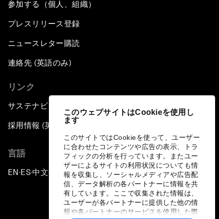
参加する（個人、組織）
プレスリリース登録
ニュースレター購読
連絡先 (英語のみ)
リンク
サステナビリティへの取り組み
このウェブサイトはCookieを使用し
ます
採用情報 (英語のみ)
このサイトではCookieを使って、ユーザー
に合わせたコンテンツや広告の表示、トラ
言語
フィックの分析を行っています。またユー
ザーによるサイトの利用状況についても情
EN
ES
中文
日本語
▪
▪
▪
報を収集し、ソーシャルメディアや広告配
信、データ解析の各パートナーに情報を共
有しています。ここで収集された情報は、
ユーザーが各パートナーに提供した他の情
報や各パートナーのサービスを使用した際