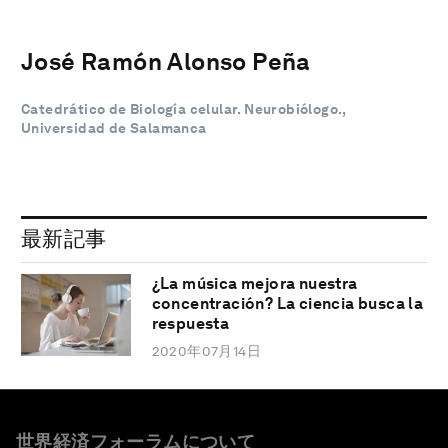
José Ramón Alonso Peña
Catedrático de Biología celular. Neurobiólogo.,
Universidad de Salamanca
最新記事
¿La música mejora nuestra
concentración? La ciencia busca la
respuesta
2020年07月14日
世界経済フォーラムについて