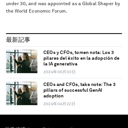
under 30, and was appointed as a Global Shaper by
the World Economic Forum.
最新記事
CEOs y CFOs, tomen nota: Los 3
pilares del éxito en la adopción de
la IA generativa
2024年05月03日
CEOs and CFOs, take note: The 3
pillars of successful GenAI
adoption
2024年04月22日