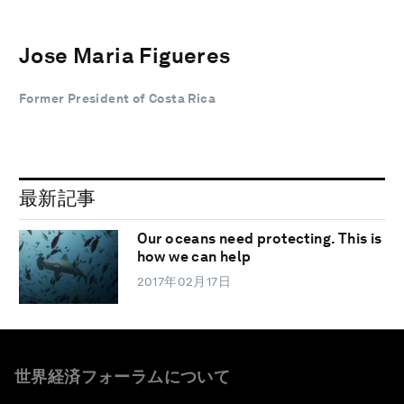
Jose Maria Figueres
Former President of Costa Rica
最新記事
Our oceans need protecting. This is
how we can help
2017年02月17日
世界経済フォーラムについて