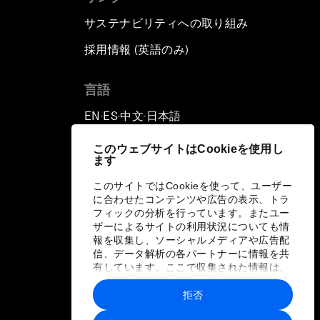
サステナビリティへの取り組み
採用情報 (英語のみ)
て
言語
EN
ES
中文
日本語
▪
▪
▪
このウェブサイトはCookieを使用し
ます
このサイトではCookieを使って、ユーザー
に合わせたコンテンツや広告の表示、トラ
フィックの分析を行っています。またユー
ザーによるサイトの利用状況についても情
報を収集し、ソーシャルメディアや広告配
信、データ解析の各パートナーに情報を共
有しています。ここで収集された情報は、
ユーザーが各パートナーに提供した他の情
報や各パートナーのサービスを使用した際
拒否
に収集された情報と組み合わされ、各パー