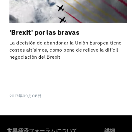
'Brexit' por las bravas
La decisión de abandonar la Unión Europea tiene
costes altísimos, como pone de relieve la difícil
negociación del Brexit
2017年09月05日
世界経済フォーラムについて
詳細