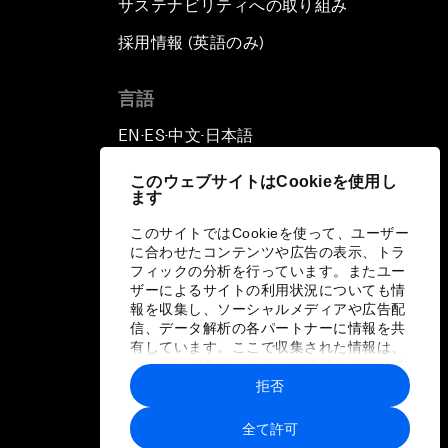
サステナビリティへの取り組み
採用情報 (英語のみ)
て
言語
EN
ES
中文
日本語
▪
▪
▪
このウェブサイトはCookieを使用し
ます
このサイトではCookieを使って、ユーザー
に合わせたコンテンツや広告の表示、トラ
フィックの分析を行っています。またユー
ザーによるサイトの利用状況についても情
報を収集し、ソーシャルメディアや広告配
信、データ解析の各パートナーに情報を共
有しています。ここで収集された情報は、
ユーザーが各パートナーに提供した他の情
報や各パートナーのサービスを使用した際
拒否
に収集された情報と組み合わされ、各パー
トナーによって使用されることがありま
全て許可
す。