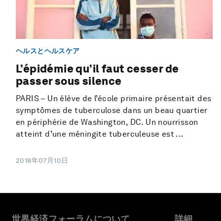
ヘルスとヘルスケア
L’épidémie qu’il faut cesser de
passer sous silence
PARIS – Un élève de l’école primaire présentait des
symptômes de tuberculose dans un beau quartier
en périphérie de Washington, DC. Un nourrisson
atteint d’une méningite tuberculeuse est ...
2018年07月10日
世界経済フォーラムについて
詳細