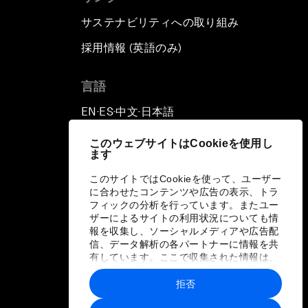
サステナビリティへの取り組み
採用情報 (英語のみ)
て
言語
EN
ES
中文
日本語
▪
▪
▪
このウェブサイトはCookieを使用し
ます
このサイトではCookieを使って、ユーザー
に合わせたコンテンツや広告の表示、トラ
フィックの分析を行っています。またユー
ザーによるサイトの利用状況についても情
報を収集し、ソーシャルメディアや広告配
信、データ解析の各パートナーに情報を共
有しています。ここで収集された情報は、
ユーザーが各パートナーに提供した他の情
報や各パートナーのサービスを使用した際
拒否
に収集された情報と組み合わされ、各パー