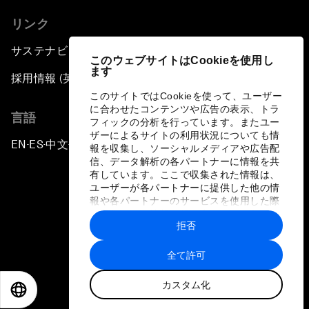
リンク
サステナビリティへの取り組み
このウェブサイトはCookieを使用し
ます
採用情報 (英語のみ)
このサイトではCookieを使って、ユーザー
に合わせたコンテンツや広告の表示、トラ
言語
フィックの分析を行っています。またユー
ザーによるサイトの利用状況についても情
EN
ES
中文
日本語
▪
▪
▪
報を収集し、ソーシャルメディアや広告配
信、データ解析の各パートナーに情報を共
有しています。ここで収集された情報は、
ユーザーが各パートナーに提供した他の情
報や各パートナーのサービスを使用した際
に収集された情報と組み合わされ、各パー
拒否
トナーによって使用されることがありま
プライバシーポリシーと利用規約
す。
全て許可
サイトマップ
カスタム化
©
2026
世界経済フォーラム
EN
ES
中文
日本語