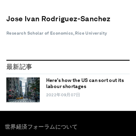
Jose Ivan Rodriguez-Sanchez
Research Scholar of Economics, Rice University
最新記事
Here's how the US can sort out its
labour shortages
2022年09月07日
世界経済フォーラムについて