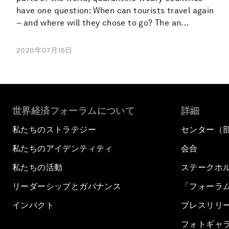
have one question: When can tourists travel again
– and where will they chose to go? The an...
2020年07月15日
世界経済フォーラムについて
詳細
私たちのストラテジー
センター（
私たちのアイデンティティ
会合
私たちの活動
ステークホ
リーダーシップとガバナンス
「フォーラ
インパクト
プレスリリ
フォトギャ