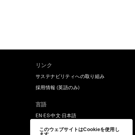
リンク
サステナビリティへの取り組み
採用情報 (英語のみ)
て
言語
EN
ES
中文
日本語
▪
▪
▪
このウェブサイトはCookieを使用し
ます