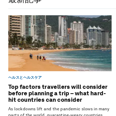
ヘルスとヘルスケア
Top factors travellers will consider
before planning a trip – what hard-
hit countries can consider
As lockdowns lift and the pandemic slows in many
parts of the world, quarantine-weary countries