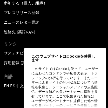
参加する（個人、組織）
プレスリリース登録
ニュースレター購読
連絡先 (英語のみ)
リンク
サステナビリティへの取り組み
このウェブサイトはCookieを使用し
ます
採用情報 (英語のみ)
このサイトではCookieを使って、ユーザー
に合わせたコンテンツや広告の表示、トラ
言語
フィックの分析を行っています。またユー
ザーによるサイトの利用状況についても情
EN
ES
中文
日本語
▪
▪
▪
報を収集し、ソーシャルメディアや広告配
信、データ解析の各パートナーに情報を共
有しています。ここで収集された情報は、
ユーザーが各パートナーに提供した他の情
報や各パートナーのサービスを使用した際