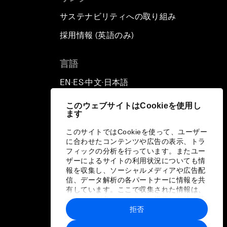
サステナビリティへの取り組み
採用情報 (英語のみ)
て
言語
EN
ES
中文
日本語
▪
▪
▪
このウェブサイトはCookieを使用し
ます
このサイトではCookieを使って、ユーザー
に合わせたコンテンツや広告の表示、トラ
フィックの分析を行っています。またユー
ザーによるサイトの利用状況についても情
報を収集し、ソーシャルメディアや広告配
信、データ解析の各パートナーに情報を共
有しています。ここで収集された情報は、
ユーザーが各パートナーに提供した他の情
報や各パートナーのサービスを使用した際
拒否
に収集された情報と組み合わされ、各パー