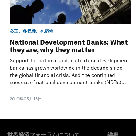
公正、多様性、包摂性
National Development Banks: What
they are, why they matter
Support for national and multilateral development
banks has grown worldwide in the decade since
the global financial crisis. And the continued
success of national development banks (NDBs)...
2019年05月16日
世界経済フォーラムについて
詳細