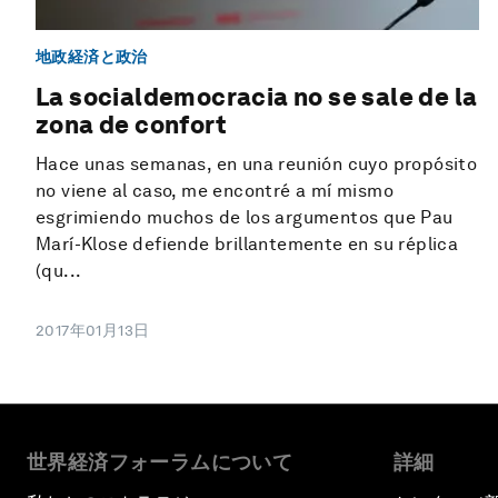
地政経済と政治
La socialdemocracia no se sale de la
zona de confort
Hace unas semanas, en una reunión cuyo propósito
no viene al caso, me encontré a mí mismo
esgrimiendo muchos de los argumentos que Pau
Marí-Klose defiende brillantemente en su réplica
(qu...
2017年01月13日
世界経済フォーラムについて
詳細