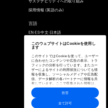
サステナビリティへの取り組み
採用情報 (英語のみ)
て
言語
EN
ES
中文
日本語
▪
▪
▪
このウェブサイトはCookieを使用し
ます
このサイトではCookieを使って、ユーザー
に合わせたコンテンツや広告の表示、トラ
フィックの分析を行っています。またユー
ザーによるサイトの利用状況についても情
報を収集し、ソーシャルメディアや広告配
信、データ解析の各パートナーに情報を共
有しています。ここで収集された情報は、
ユーザーが各パートナーに提供した他の情
報や各パートナーのサービスを使用した際
拒否
に収集された情報と組み合わされ、各パー
トナーによって使用されることがありま
全て許可
す。