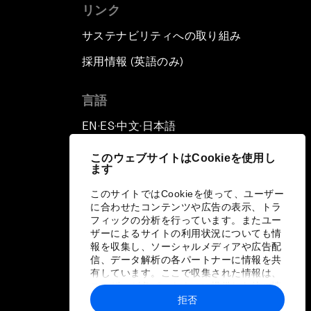
リンク
サステナビリティへの取り組み
採用情報 (英語のみ)
て
言語
EN
ES
中文
日本語
▪
▪
▪
このウェブサイトはCookieを使用し
ます
このサイトではCookieを使って、ユーザー
に合わせたコンテンツや広告の表示、トラ
フィックの分析を行っています。またユー
ザーによるサイトの利用状況についても情
報を収集し、ソーシャルメディアや広告配
信、データ解析の各パートナーに情報を共
有しています。ここで収集された情報は、
ユーザーが各パートナーに提供した他の情
報や各パートナーのサービスを使用した際
拒否