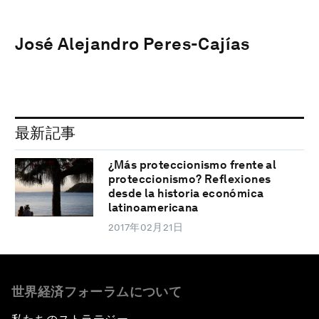
José Alejandro Peres-Cajías
最新記事
¿Más proteccionismo frente al
proteccionismo? Reflexiones
desde la historia económica
latinoamericana
2017年02月21日
世界経済フォーラムについて