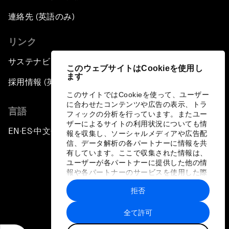
連絡先 (英語のみ)
リンク
サステナビリティへの取り組み
このウェブサイトはCookieを使用し
ます
採用情報 (英語のみ)
このサイトではCookieを使って、ユーザー
に合わせたコンテンツや広告の表示、トラ
言語
フィックの分析を行っています。またユー
ザーによるサイトの利用状況についても情
EN
ES
中文
日本語
▪
▪
▪
報を収集し、ソーシャルメディアや広告配
信、データ解析の各パートナーに情報を共
有しています。ここで収集された情報は、
ユーザーが各パートナーに提供した他の情
報や各パートナーのサービスを使用した際
に収集された情報と組み合わされ、各パー
拒否
トナーによって使用されることがありま
プライバシーポリシーと利用規約
す。
全て許可
サイトマップ