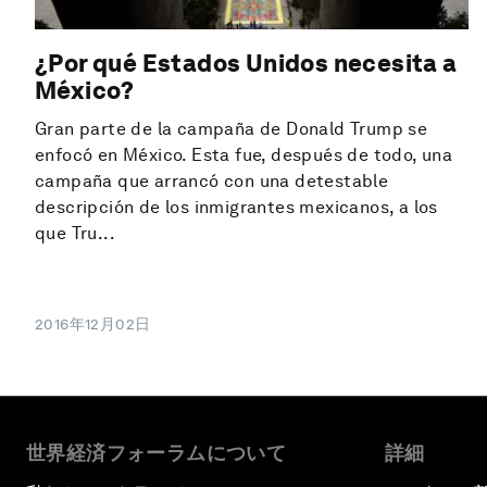
¿Por qué Estados Unidos necesita a
México?
Gran parte de la campaña de Donald Trump se
enfocó en México. Esta fue, después de todo, una
campaña que arrancó con una detestable
descripción de los inmigrantes mexicanos, a los
que Tru...
2016年12月02日
世界経済フォーラムについて
詳細