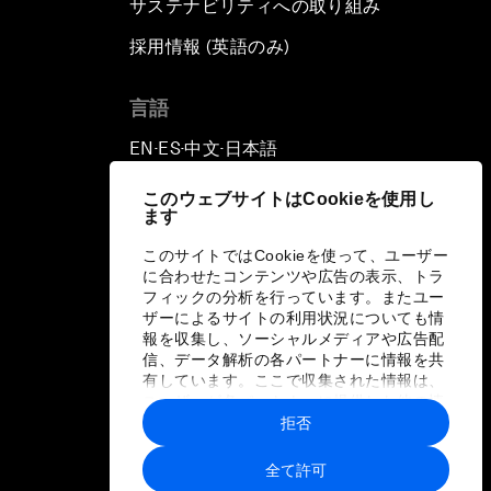
サステナビリティへの取り組み
採用情報 (英語のみ)
て
言語
EN
ES
中文
日本語
▪
▪
▪
このウェブサイトはCookieを使用し
ます
このサイトではCookieを使って、ユーザー
に合わせたコンテンツや広告の表示、トラ
フィックの分析を行っています。またユー
ザーによるサイトの利用状況についても情
報を収集し、ソーシャルメディアや広告配
信、データ解析の各パートナーに情報を共
有しています。ここで収集された情報は、
ユーザーが各パートナーに提供した他の情
報や各パートナーのサービスを使用した際
拒否
に収集された情報と組み合わされ、各パー
トナーによって使用されることがありま
全て許可
す。