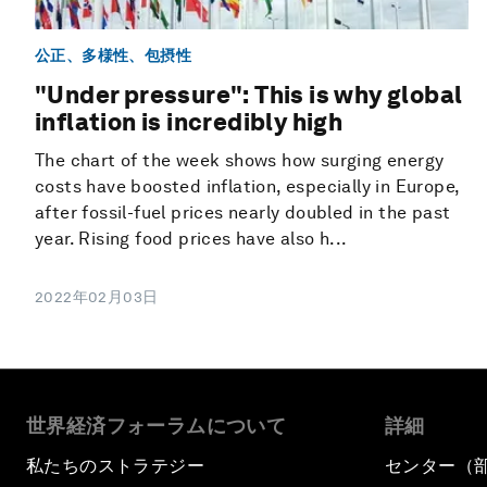
公正、多様性、包摂性
"Under pressure": This is why global
inflation is incredibly high
The chart of the week shows how surging energy
costs have boosted inflation, especially in Europe,
after fossil-fuel prices nearly doubled in the past
year. Rising food prices have also h...
2022年02月03日
世界経済フォーラムについて
詳細
私たちのストラテジー
センター（