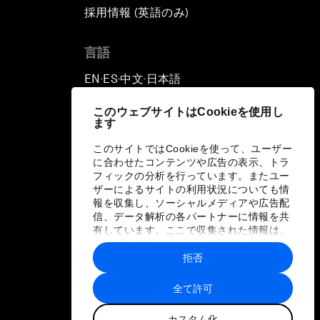
採用情報 (英語のみ)
て
言語
EN
ES
中文
日本語
▪
▪
▪
このウェブサイトはCookieを使用し
ます
このサイトではCookieを使って、ユーザー
に合わせたコンテンツや広告の表示、トラ
フィックの分析を行っています。またユー
ザーによるサイトの利用状況についても情
報を収集し、ソーシャルメディアや広告配
信、データ解析の各パートナーに情報を共
有しています。ここで収集された情報は、
ユーザーが各パートナーに提供した他の情
報や各パートナーのサービスを使用した際
拒否
に収集された情報と組み合わされ、各パー
トナーによって使用されることがありま
全て許可
す。
カスタム化