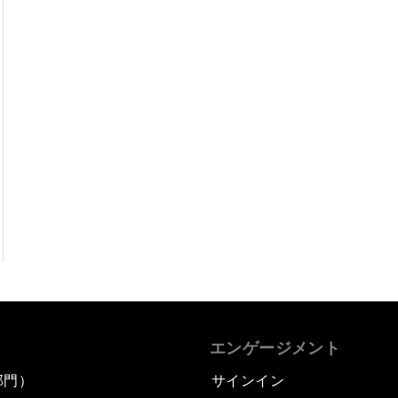
エンゲージメント
部門）
サインイン